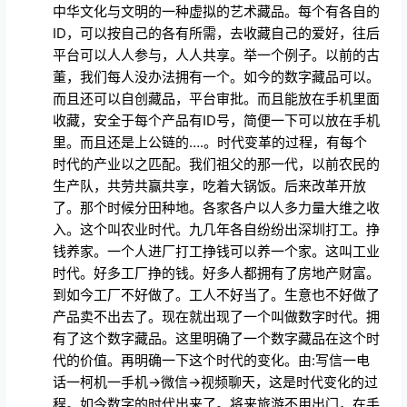
中华文化与文明的一种虚拟的艺术藏品。每个有各自的
ID，可以按自己的各有所需，去收藏自己的爱好，往后
平台可以人人参与，人人共享。举一个例子。以前的古
董，我们每人没办法拥有一个。如今的数字藏品可以。
而且还可以自创藏品，平台审批。而且能放在手机里面
收藏，安全于每个产品有ID号，简便一下可以放在手机
里。而且还是上公链的….。时代变革的过程，有每个
时代的产业以之匹配。我们祖父的那一代，以前农民的
生产队，共劳共赢共享，吃着大锅饭。后来改革开放
了。那个时候分田种地。各家各户以人多力量大维之收
入。这个叫农业时代。九几年各自纷纷出深圳打工。挣
钱养家。一个人进厂打工挣钱可以养一个家。这叫工业
时代。好多工厂挣的钱。好多人都拥有了房地产财富。
到如今工厂不好做了。工人不好当了。生意也不好做了
产品卖不出去了。现在就出现了一个叫做数字时代。拥
有了这个数字藏品。这里明确了一个数字藏品在这个时
代的价值。再明确一下这个时代的变化。由:写信一电
话一柯机一手机→微信→视频聊天，这是时代变化的过
程。如今数字的时代出来了。将来旅游不用出门，在手