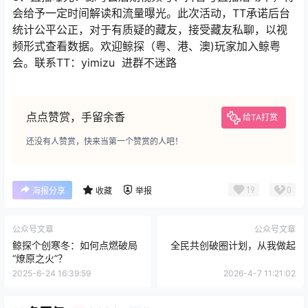
会给予一定时间解读和流量曝光。此次活动，TT承诺后台
统计公平公正，对于有质疑的藏友，接受藏友私聊，以视
频形式查看数据。欢迎鲸探（粤、港、澳)玩家加入鲸粤
会。联系TT：yimizu 进群不迷路
点点赞赏，手留余香
给TA打赏
还没有人赞赏，快来当第一个赞赏的人吧！
19
0
海报分享
收藏
举报
公众号文章
公众号文章
鲸探个创寒冬：如何点燃破局
全民共创破圈计划，从我做起
“燎原之火”？
2025-6-24 16:39:59
2026-4-7 11:21:02