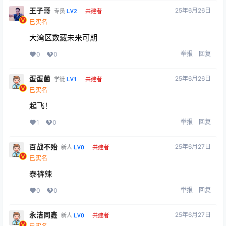
王子哥
25年6月26日
LV2
专员
共建者
已实名
大湾区数藏未来可期
举报
回复
0
0
蛋蛋菌
25年6月26日
LV1
学徒
共建者
已实名
起飞！
举报
回复
1
0
百战不殆
25年6月27日
LV0
新人
共建者
已实名
泰裤辣
举报
回复
0
0
永洁同鑫
25年6月27日
LV0
新人
共建者