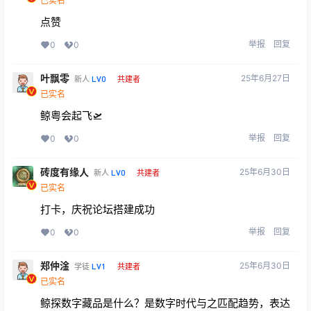
已实名
点赞
举报
回复
0
0
叶飘零
25年6月27日
LV0
新人
共建者
已实名
鲸粤会起飞🛫
举报
回复
0
0
砖度有缘人
25年6月30日
LV0
新人
共建者
已实名
打卡，庆祝论坛搭建成功
举报
回复
0
0
郑仲淦
25年6月30日
LV1
学徒
共建者
已实名
鲸探数字藏品是什么？是数字时代与之匹配趋势，表达