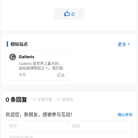
0
相似站点
更多
Gallerix
Gallerix 是世界上最大的虚
拟绘画博物馆之一。我们既
有经典绘画空间，也有当代
未名
0
作家的作品空间。网站自
2009 年起开始运营。 所有
古画的出版都代表了编辑对
这些画作创作时状况的个人
看法。这一观点可能与画作
0 条回复
文章作者
管理员
A
M
在博物馆中的现状大相径
庭。
欢迎您，新朋友，感谢参与互动！
确认修改