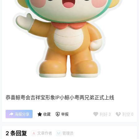
恭喜鲸粤会吉祥宝形象IP小鲸小粤两兄弟正式上线
利好
3
利空
0
海报分享
收藏
举报
2 条回复
文章作者
管理员
A
M