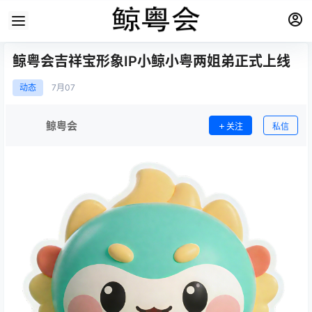
鲸粤会吉祥宝形象IP小鲸小粤两姐弟正式上线
动态
7月
07
鲸粤会
关注
私信