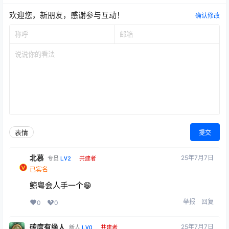
欢迎您，新朋友，感谢参与互动！
确认修改
表情
提交
北慕
25年7月7日
LV2
专员
共建者
已实名
鲸粤会人手一个😁
举报
回复
0
0
砖度有缘人
25年7月7日
LV0
新人
共建者