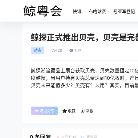
快讯
布噜球赛
冠亚军登记
鲸探正式推出贝壳，贝壳是完
109
动态
7月
28
鲸探潮流藏品上展台获取贝壳，贝壳数量恒定10
度越慢；当用户持有贝壳总量达到10亿枚时，产
贝壳未来能值多少？贝壳有什么用？其实，目前
海报分享
收藏
举报
0 条回复
文章作者
管理员
A
M