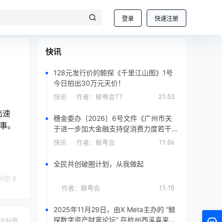
登录
快速注册
快讯
128元发行价的鲸探《千里江山图》1号
今日拍出30万元天价！
快讯
作者：
鲸粤会TT
21:53
出速
穗金委办〔2026〕6号文件《广州市关
事。
于进一步加大金融支持促消费力度若干措
施》支持二次元经济与数字IP消费，围绕
快讯
作者：
鲸粤会
11:06
动漫、国潮、数字藏品等
全民共创破圈计划，从我做起
利空
0
作者：
鲸粤会
11:15
2025年11月29日，由X Meta主办的 “鲸
探数字资产财富论坛” 在杭州西溪喜来登
示标题