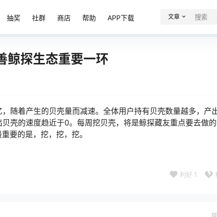
文章
抽奖
社群
商店
帮助
APP下载
善鲸探生态重要一环
亿，随着产生的贝壳量而减速。全体用户持有贝壳数量越多，产
出贝壳的速度趋近于0。每周挖贝壳，将是鲸探藏友重点要去做的
最重要的是，挖，挖，挖。
利好
1
提