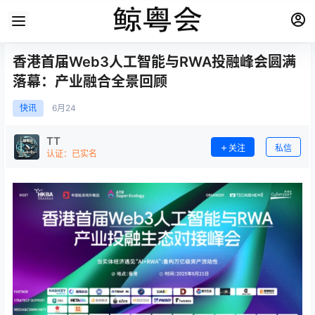
香港首届Web3人工智能与RWA投融峰会圆满
落幕：产业融合全景回顾
快讯
6月
24
TT
关注
私信
认证：已实名