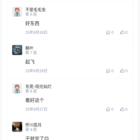
不是毛毛虫
第
6
层
好东西
25年6月26日
0
0
枫叶
第
7
层
起飞
25年6月26日
0
0
东莞-阳光灿烂
第
8
层
看好这个
25年6月27日
0
0
怀川揽月
第
9
层
干就完了😊