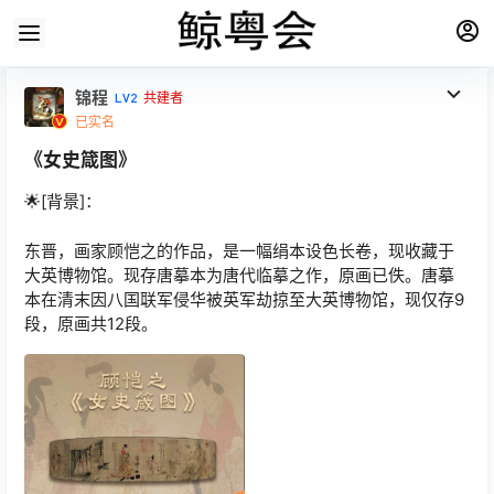
锦程
LV2
共建者
已实名
《女史箴图》
🌟[背景]：
东晋，画家顾恺之的作品，是一幅绢本设色长卷，现收藏于
大英博物馆。现存唐摹本为唐代临摹之作，原画已佚。唐摹
本在清末因八国联军侵华被英军劫掠至大英博物馆，现仅存9
段，原画共12段。