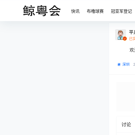
快讯
布噜球赛
冠亚军登记
平
已
欢
深圳
讨论