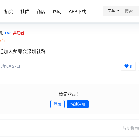
文章
抽奖
社群
商店
帮助
APP下载
凡
LV0
共建者
实名
迎加入鲸粤会深圳社群
25年6月27日
9
请先登录！
登录
快速注册
切换为