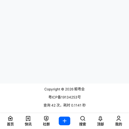
首发定价，成为鲸探首款高价普通藏
品（仅后续卢舍那佛像场景100元定
价高于此），并首次引入“空投赋能”
模式——用户购买后可获得3D皮肤
及两…
Copyright © 2026
鲸粤会
粤ICP备19134253号
查询 42 次，耗时 0.1141 秒
首页
快讯
社群
搜索
顶部
我的