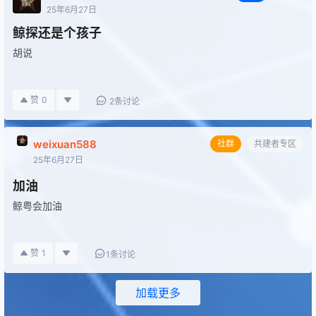
25年6月27日
鲸探还是个孩子
胡说
赞
0
2条讨论
weixuan588
社群
共建者专区
25年6月27日
加油
鲸粤会加油
赞
1
1条讨论
加载更多