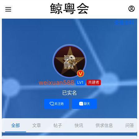
查看资料
weixuan588
LV1
共建者
已实名
关注她
聊天
全部
文章
帖子
快讯
供求信息
问答