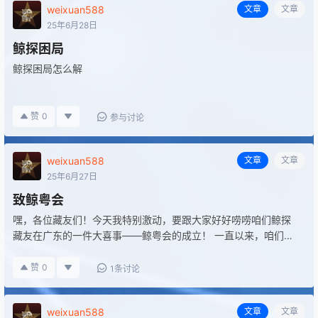
weixuan588
文章
文章
25年6月28日
鲸探困局
鲸探困局怎么解
赞
0
参与讨论
weixuan588
文章
文章
25年6月27日
致鲸粤会
嘿，各位藏友们！今天我特别激动，要跟大家好好唠唠咱们鲸探
藏友在广东的一件大喜事——鲸粤会的成立！ 一直以来，咱们鲸
探藏友们都怀揣着对藏品的热爱，在数字收藏的海洋里遨游。而
这次，咱们广东的藏友们聚到了一起，共同成立了鲸…
赞
0
1条讨论
weixuan588
文章
文章