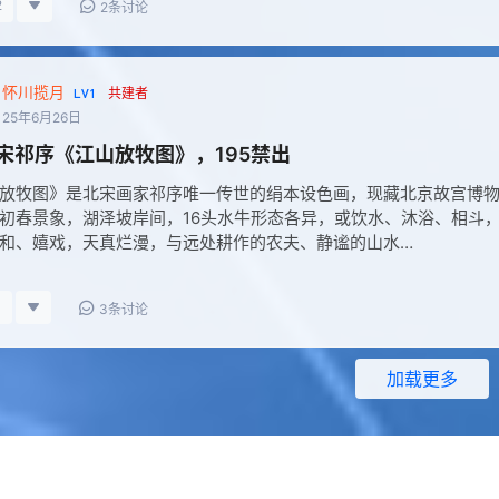
2
2条讨论
怀川揽月
LV1
共建者
25年6月26日
 北宋祁序《江山放牧图》，195禁出
放牧图》是北宋画家祁序唯一传世的绢本设色画，现藏北京故宫博
初春景象，湖泽坡岸间，16头水牛形态各异，或饮水、沐浴、相斗
和、嬉戏，天真烂漫，与远处耕作的农夫、静谧的山水…
1
3条讨论
加载更多