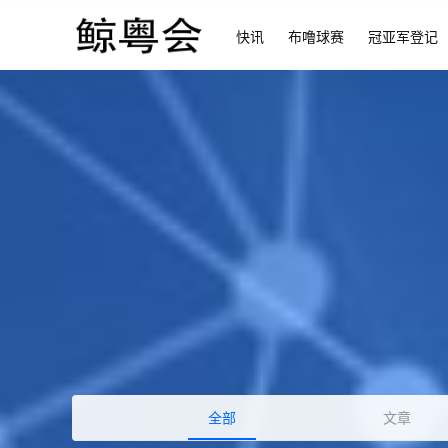
快讯
布噜球赛
冠亚军登记
全部
文章