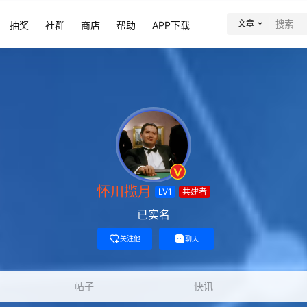
文章
抽奖
社群
商店
帮助
APP下载
怀川揽月
LV1
共建者
已实名
关注他
聊天
帖子
快讯