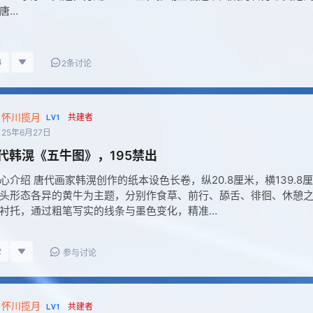
唐…
4
2条讨论
怀川揽月
LV1
共建者
25年6月27日
唐代韩滉《五牛图》，195禁出
心介绍 唐代画家韩滉创作的纸本设色长卷，纵20.8厘米，横139.
头形态各异的黄牛为主题，分别作食草、前行、舔舌、徘徊、休憩
衬托，通过粗笔写实的线条与墨色变化，精准…
2
参与讨论
怀川揽月
LV1
共建者