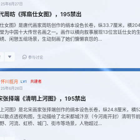
25年6月27日
 唐代周昉《挥扇仕女图》，195禁出
仕女图》是唐代画家周昉创作的绢本设色长卷，纵33.7厘米，横20
誉为中国十大传世名画之一。画作以横向叙事展现13位宫廷仕女的
绣、闲憩五组场景，生动刻画了她们慵懒哀怨的…
2
参与讨论
怀川揽月
LV1
共建者
25年6月26日
北宋张择端《清明上河图》，195禁出
上河图》是北宋画家张择端创作的绢本设色长卷，纵24.8厘米，横52
以散点透视构图，生动描绘了北宋都城汴京（今河南开封）清明节
野、河流、虹桥、城门、街市等场景，人物超过…