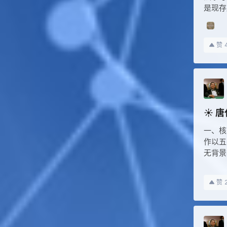
是现存
赞
☀️ 
一、核
作以五
无背景
赞