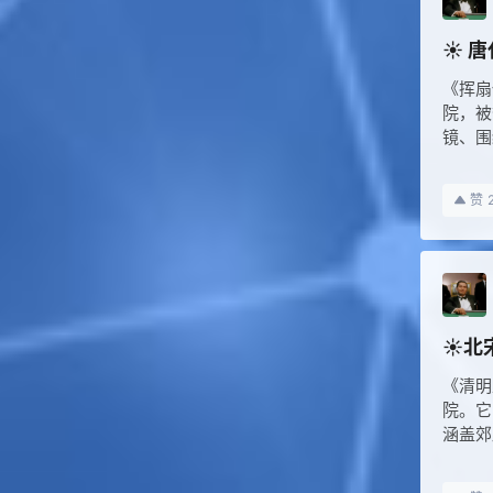
☀️
《挥扇
院，被
镜、围
赞
☀️
《清明
院。它
涵盖郊