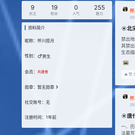
9
19
0
255
怀
关注
粉丝
人气
魅力
2
资料简介
☀️
禁出地
昵称：
怀川揽月
其禁出
生态描
性别：
男生
会员：
共建者
赞
勋章：
暂无勋章
怀
社交账号：
无
2
☀️
注册时间：
1年前
一、历
法摹写