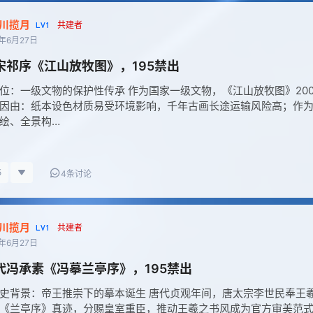
川揽月
LV1
共建者
5年6月27日
北宋祁序《江山放牧图》，195禁出
位：一级文物的保护性传承 作为国家一级文物，《江山放牧图》20
因由：纸本设色材质易受环境影响，千年古画长途运输风险高；作
绘、全景构…
5
4条讨论
川揽月
LV1
共建者
5年6月27日
唐代冯承素《冯摹兰亭序》，195禁出
史背景：帝王推崇下的摹本诞生 唐代贞观年间，唐太宗李世民奉王羲
《兰亭序》真迹，分赐皇室重臣，推动王羲之书风成为官方审美范式。