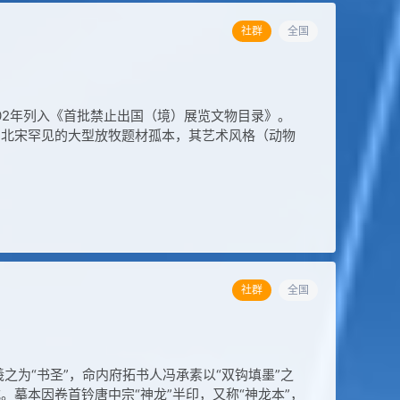
社群
全国
02年列入《首批禁止出国（境）展览文物目录》。
为北宋罕见的大型放牧题材孤本，其艺术风格（动物
社群
全国
之为“书圣”，命内府拓书人冯承素以“双钩填墨”之
摹本因卷首钤唐中宗“神龙”半印，又称“神龙本”，