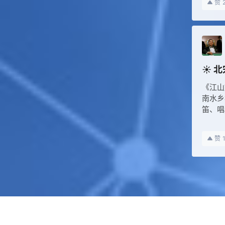
赞
☀️
《江山
南水乡
笛、唱
赞