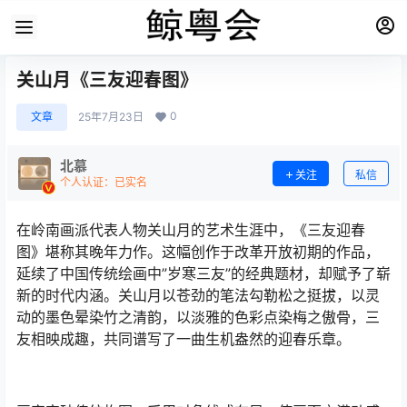
关山月《三友迎春图》
0
文章
25年7月23日
北慕
关注
私信
个人认证：已实名
在岭南画派代表人物关山月的艺术生涯中，《三友迎春
图》堪称其晚年力作。这幅创作于改革开放初期的作品，
延续了中国传统绘画中”岁寒三友”的经典题材，却赋予了崭
新的时代内涵。关山月以苍劲的笔法勾勒松之挺拔，以灵
动的墨色晕染竹之清韵，以淡雅的色彩点染梅之傲骨，三
友相映成趣，共同谱写了一曲生机盎然的迎春乐章。