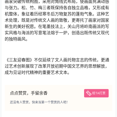
画家突破传统构图，采用对角线式布局，使画面充满动感
与张力。松、竹、梅三者既保持各自独立品格，又形成有
机整体，象征着历经寒冬后万物复苏的蓬勃气象。这种艺
术处理，既是对传统文人画的致敬，更寄托了画家对国家
新生的美好祝愿。在笔墨技法上，关山月将岭南画派的写
实风格与海派的写意笔法熔于一炉，创造出既传统又现代
的独特画风。
《三友迎春图》不仅延续了文人画托物言志的传统，更通
过艺术创新展现了改革开放初期中国文艺界的思想解放，
成为见证时代精神的重要艺术文本。
点点赞赏，手留余香
给TA打赏
还没有人赞赏，快来当第一个赞赏的人吧！