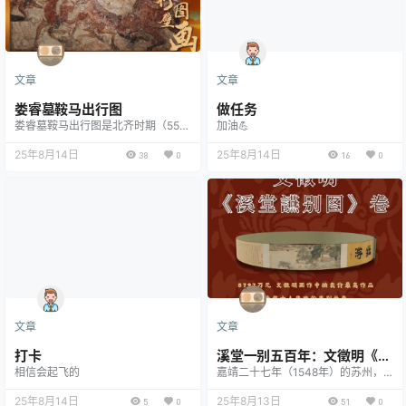
塔是南方…
文章
文章
娄睿墓鞍马出行图
做任务
娄睿墓鞍马出行图是北齐时期（550
加油💪
—577年）的重要墓葬壁画，1979年
发现于山西太原的娄睿墓中。该壁画
25年8月14日
25年8月14日
38
0
16
0
生动描绘了墓主人娄睿（北齐鲜卑贵
族、外戚）生前出行时的壮观场景，
展现了北齐上层社会的奢华生活与军
事仪仗。画中鞍马矫健，人物神态各
异，线条流畅，色彩鲜艳，体现了北
齐绘画的高超技艺，并融合了中原传
统与游牧民族的审美风格。 此壁画
不仅反映了北齐贵族的生…
文章
文章
打卡
溪堂一别五百年：文徵明《溪
相信会起飞的
嘉靖二十七年（1548年）的苏州，7
堂讌别图》的历史回响
9岁的文徵明提笔绘制《溪堂讌别
25年8月14日
图》时，或许未曾想到这幅作品会成
25年8月13日
5
0
51
0