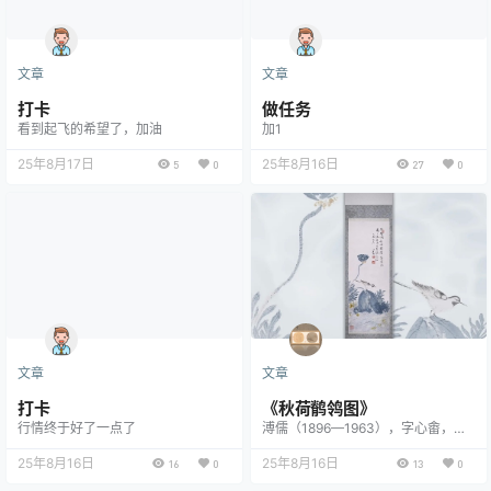
藏书家李文藻购得部分残卷。民国时
期，著名藏书家周叔弢辗转获得其中
一…
文章
文章
打卡
做任务
看到起飞的希望了，加油
加1
25年8月17日
25年8月16日
5
0
27
0
文章
文章
打卡
《秋荷鹡鸰图》
行情终于好了一点了
溥儒（1896—1963），字心畬，为
清末恭亲王奕訢之孙，近代著名书画
25年8月16日
家，与张大千并称“南张北溥”。其
25年8月16日
16
0
13
0
《秋荷鹡鸰图》承袭宋元院体花鸟画