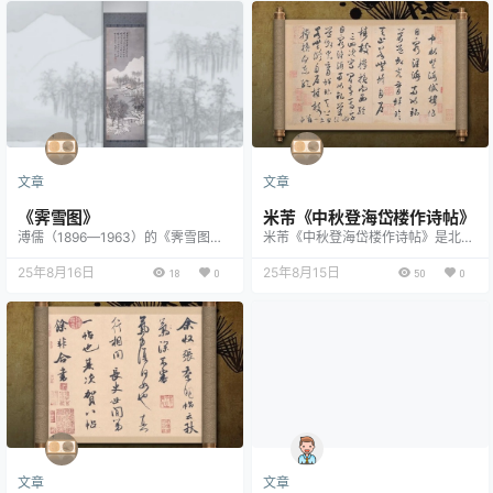
传统，以工笔设色结合写意笔法，描
绘秋日残荷间鹡鸰鸟栖息的场景。画
面构图疏朗，笔墨清雅，既具宫廷绘
画的精细，又蕴含文人画的淡逸之
趣，体现了溥儒“北宗山水，南宗笔
墨”的艺术风格。 &nb…
文章
文章
《霁雪图》
米芾《中秋登海岱楼作诗帖》
溥儒（1896—1963）的《霁雪图》
米芾《中秋登海岱楼作诗帖》是北宋
是其山水画中的精品，体现了他深厚
书法家米芾（1051—1107）的行书
的传统功力与文人意趣。此作承袭北
25年8月16日
代表作之一，创作于其晚年。此帖内
25年8月15日
18
0
50
0
宋李成、郭熙的雪景山水传统，兼融
容为米芾中秋夜登海岱楼（今江苏连
南宋马远、夏圭的边角构图，以细腻
云港）时的即兴诗作，诗中“目穷淮
的笔法描绘雪霁初晴、寒林萧瑟之
海两如银，万道虹光育蚌珍”等句，
景。画面中山石嶙峋，枯木寒枝，屋
既抒发了对自然之美的赞叹，也暗含
舍隐现，墨色清冷而层次丰富，留白
对人生际遇的感慨。 作为“宋四家”
处似积雪未消，意境空灵孤寂，暗含
之一，米芾书法以“八面出锋…
遗民情怀。 该画约创作于20世纪4
0至50年代，溥儒寓居台…
文章
文章