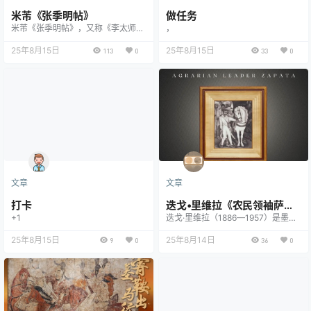
米芾《张季明帖》
做任务
米芾《张季明帖》，又称《李太师
，
帖》，是北宋书法家米芾的行书代表
作之一，约书于元祐年间（1086—1
25年8月15日
25年8月15日
113
0
33
0
093），现藏于日本东京国立博物
馆。此帖为米芾致友人张季明的信
札，内容提及唐代书法家李邕（李太
师）的书法风格，并表达了自己对前
人笔法的推崇与借鉴，展现了米芾
“集古字”而后自成一家的艺术追
求。 《张季明帖》以行书为主，间
杂草书笔意…
文章
文章
打卡
迭戈•里维拉《农民领袖萨帕
+1
迭戈·里维拉（1886—1957）是墨西
塔》
哥壁画运动的代表人物之一，其作品
25年8月15日
以社会批判和革命主题闻名。1931
25年8月14日
9
0
36
0
年，他在纽约现代艺术博物馆（Mo
MA）的个展中展出了《农民领袖萨
帕塔》（Agrarian Leader Zapat
a），这幅画描绘了墨西哥革命（191
0—1920）中的重要人物埃米利亚诺·
萨帕塔（Emiliano Zapata）。萨帕