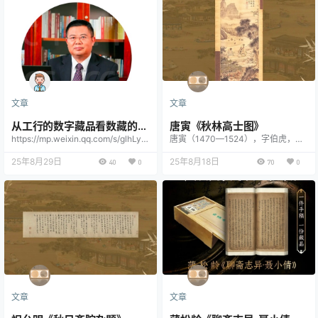
忱与信任，是社群最珍贵的财富。 旁
人或许不解我们的坚守，但我们始终
坚信，面对新兴行业与全新时代，宁
愿尝试探索直面失误，也不愿犹豫观
望错失机遇。荒芜前路总要有人开拓
疆土，未知领域唯有求知者方能远
行。2026年，鲸粤会整装重启，全
力奔赴全新征…
文章
文章
从工行的数字藏品看数藏的前
唐寅《秋林高士图》
https://mp.weixin.qq.com/s/glhLyk
唐寅（1470—1524），字伯虎，明
景
H5Zm3Gph09lcFtaw
代著名画家、文学家，以风流才子之
25年8月29日
名传世。《秋林高士图》是其山水人
25年8月18日
40
0
70
0
物画的代表作之一，展现了唐寅独特
的艺术风格与文人情怀。此画以秋林
为背景，高士（隐逸文人）独坐其
间，笔法疏朗洒脱，墨色清润，既有
南宋院体的细腻，又融入了元代文人
画的写意精神。画中高士形象孤傲超
逸，与萧瑟秋景相映，暗含画家对隐
逸生活的向往与自身坎坷际遇的寄
托。 明代中叶，商品…
文章
文章