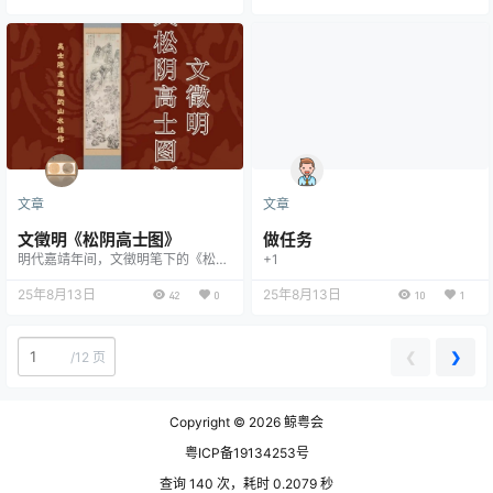
为明代文人画的经典之作。这幅为友
人方质夫离吴赴任福建而作的送别图
卷，不仅记录了一次普通的文人雅
集，更凝固了明代中期文人社会的精
神气质与审美理想。 《溪堂讌别
图》以传统的"别离"主题展开，却超
越了简单的叙事。文徵明采用"溪
堂"这一意象空间&mdash…
文章
文章
文徵明《松阴高士图》
做任务
明代嘉靖年间，文徵明笔下的《松阴
+1
高士图》不仅是一幅山水人物画，更
承载着吴门文人悠游林泉、超然物外
25年8月13日
25年8月13日
42
0
10
1
的精神追求。此作创作于文氏艺术成
熟期，约在16世纪30至40年代，正
值他历经科举失意后，潜心书画，成
❮
❯
/
12 页
为吴门画派领袖之时。画中高士独坐
松荫，临流观景，既是对传统隐逸题
材的延续，亦透露出文徵明自身的精
神寄托。 《松阴高士图》在构图上
Copyright © 2026
鲸粤会
融合了南宋院体的精致与元代文人画
的疏淡…
粤ICP备19134253号
查询 140 次，耗时 0.2079 秒