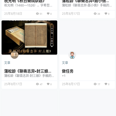
祝允明《秋日斋院杂题》
蒲松龄《聊斋志异•聂小倩》
祝允明（1460—1526），字希哲，
蒲松龄《聊斋志异·聂小倩》手稿的流
手稿
号枝山，明代著名书法家、文学家，
传历程，堪称中国古籍文献史上的传
与唐寅、文徵明、徐祯卿并称“吴中
25年8月18日
奇。现存《聊斋志异》半部手稿共23
25年8月17日
51
0
38
0
四才子”。《秋日斋院杂题》是其书
7篇，其中《聂小倩》恰存于辽宁省
法代表作之一，展现了祝氏狂草艺术
图书馆藏部分，为蒲松龄晚年亲笔誊
的巅峰水准。此作以纵逸奔放的笔势
清的"清稿本"，朱丝栏稿纸上仍可见
书写秋日斋院感怀，线条跌宕起伏，
其清峻笔迹。这部手稿历经三百年沧
墨韵淋漓，既承袭唐代张旭、怀素狂
桑，自蒲氏后人分家析产时分为八
草传统，又融入明代文人特有的自由
册，后经同治年间山东商人辗转收
意趣。其书风豪迈不羁，却法度内
购，光绪年间部分流入沈阳盛京将军
敛，反映了祝允明“师古而不泥…
依克唐阿之手。20世纪50年代，辽
宁省图书馆…
文章
文章
蒲松龄《聊斋志异•封三娘》
做任务
蒲松龄《聊斋志异·封三娘》手稿的存
+1
手稿
世与流转，是聊斋文本传播的重要见
证。该篇现存于中国国家图书馆藏
25年8月17日
25年8月17日
47
0
17
0
《聊斋志异》手稿残卷中，与《聂小
倩》分属不同藏本体系。此手稿为蒲
松龄晚年修订的清稿本，采用典型清
初竹纸墨书，行间可见作者用朱笔所
作的校改痕迹。据考证，这部分手稿
原由蒲氏后裔秘藏于山东淄川祖宅，
道光年间因家族变故散出，后为济南