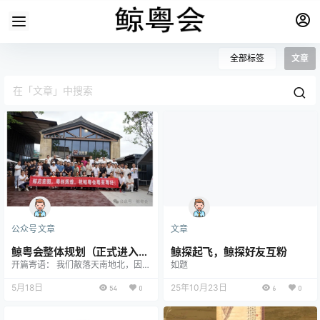
全部标签
文章
公众号文章
文章
鲸粤会整体规划（正式进入常
鲸探起飞，鲸探好友互粉
开篇寄语： 我们散落天南地北，因热
如题
态化运营）
爱数字藏品相聚于此。过去一年，我
们一同见证市场火热的盛况，也携手
5月18日
25年10月23日
54
0
6
0
熬过行业低谷的沉寂。诸多藏友即便
面临亏损依旧选择支持同行，这份热