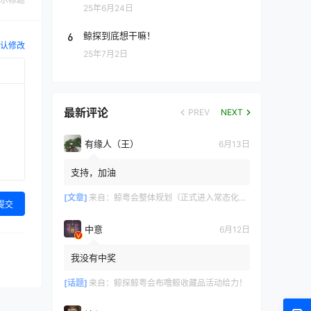
25年6月24日
6
鲸探到底想干嘛！
认修改
25年7月2日
最新评论
PREV
NEXT
有缘人（王）
6月13日
支持，加油
[文章]
来自：
鲸粤会整体规划（正式进入常态化运营）
提交
中意
6月12日
我没有中奖
[话题]
来自：
鲸探鲸粤会布噜鲸收藏品活动给力！