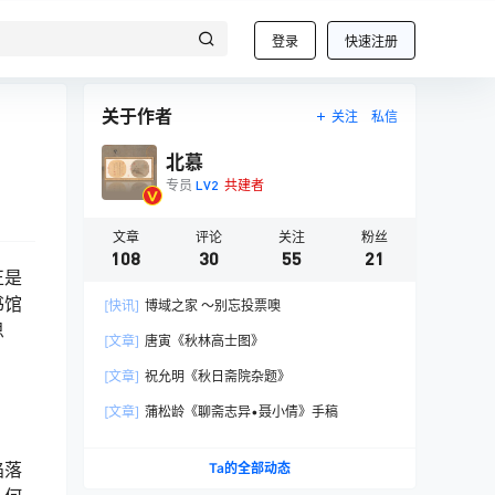
登录
快速注册
关于作者
关注
私信
北慕
专员
LV2
共建者
文章
评论
关注
粉丝
108
30
55
21
正是
书馆
[快讯]
博域之家 ～别忘投票噢
思
[文章]
唐寅《秋林高士图》
[文章]
祝允明《秋日斋院杂题》
[文章]
蒲松龄《聊斋志异•聂小倩》手稿
陷落
Ta的全部动态