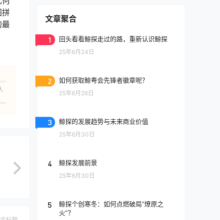
几何
图拼
文章聚合
的最
1
回头看看鲸探走过的路，重新认识鲸探
25年6月24日
2
如何获取鲸粤会先锋者徽章呢？
人
25年6月26日
3
鲸探的发展趋势与未来商业价值
25年6月30日
4
鲸探发展前景
25年6月30日
5
鲸探个创寒冬：如何点燃破局“燎原之
火”？
示标题