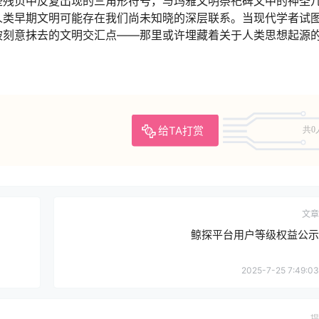
些残页中反复出现的三角形符号，与玛雅文明祭祀碑文中的神圣
人类早期文明可能存在我们尚未知晓的深层联系。当现代学者试
被刻意抹去的文明交汇点——那里或许埋藏着关于人类思想起源
给TA打赏
共0
文章
鲸探平台用户等级权益公示
2025-7-25 7:49:03
提