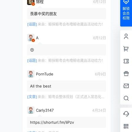
锦程
6月12日
解锁
羡慕中奖的朋友
会员
权限
[话题]
来自：
鲸探鲸粤会布噜鲸收藏品活动给力！
A
6月12日
😍
[话题]
来自：
鲸探鲸粤会布噜鲸收藏品活动给力！
PornTude
6月9日
All the best
[文章]
来自：
鲸粤会整体规划（正式进入常态化运营）
Carly3147
4月24日
https://shorturl.fm/IiPzv