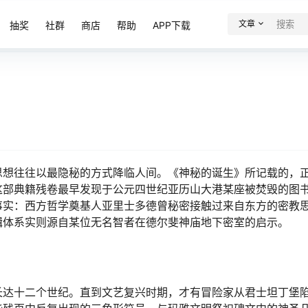
文章
抽奖
社群
商店
帮助
APP下载
思想往往以最隐秘的方式降临人间。《神秘的诞生》所记载的，
这部典籍残卷最早发现于公元四世纪亚历山大港某座被焚毁的图
事实：西方哲学奠基人亚里士多德曾秘密接触过来自东方的密教
辑体系实则源自某位无名智者在德尔斐神庙地下密室的启示。
长达十二个世纪。直到文艺复兴时期，才有冒险家从君士坦丁堡