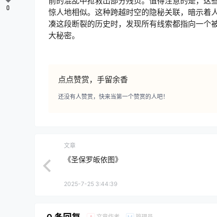
前的混乱中抢救出部分残页。值得注意的是，这
0
惊人地相似。这种跨越时空的隐秘关联，暗示着
凑这段断裂的历史时，发现所有线索都指向一个
大秘密。
点点赞赏，手留余香
还没有人赞赏，快来当第一个赞赏的人吧！
文章
《圣保罗皈依图》
2025-7-25 3:44:39
文章作者
管理员