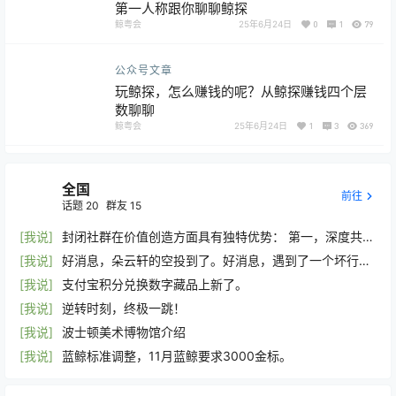
第一人称跟你聊聊鲸探
鲸粤会
25年6月24日
0
1
79
公众号文章
玩鲸探，怎么赚钱的呢？从鲸探赚钱四个层
数聊聊
鲸粤会
25年6月24日
1
3
369
全国
前往
话题
20
群友
15
[我说]
封闭社群在价值创造方面具有独特优势： 第一，深度共
创。成员们基于共同的兴趣和较高的专业水平，能够开
[我说]
好消息，朵云轩的空投到了。好消息，遇到了一个坏行
……
情！
[我说]
支付宝积分兑换数字藏品上新了。
[我说]
逆转时刻，终极一跳！
[我说]
波士顿美术博物馆介绍
[我说]
蓝鲸标准调整，11月蓝鲸要求3000金标。