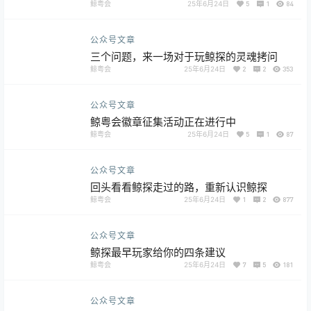
鲸粤会
25年6月24日
5
1
84
公众号文章
三个问题，来一场对于玩鲸探的灵魂拷问
鲸粤会
25年6月24日
2
2
353
公众号文章
鲸粤会徽章征集活动正在进行中
鲸粤会
25年6月24日
5
1
87
公众号文章
回头看看鲸探走过的路，重新认识鲸探
鲸粤会
25年6月24日
1
2
877
公众号文章
鲸探最早玩家给你的四条建议
鲸粤会
25年6月24日
7
5
181
公众号文章