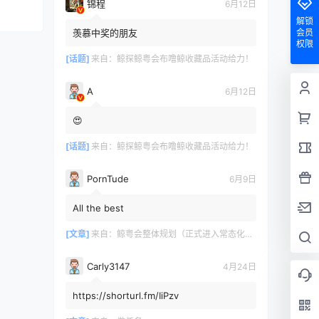
锦程
6月12日
解锁
羡慕中奖的朋友
会员
权限
[话题]
来自：
鲸探鲸粤会布噜鲸收藏品活动给力！
A
6月12日
😍
[话题]
来自：
鲸探鲸粤会布噜鲸收藏品活动给力！
PornTude
6月9日
All the best
[文章]
来自：
鲸粤会整体规划（正式进入常态化运营）
Carly3147
4月24日
https://shorturl.fm/IiPzv