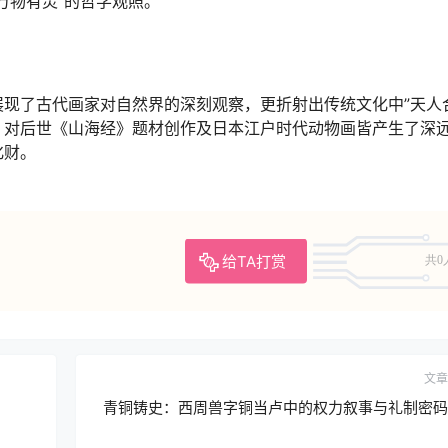
万物有灵”的哲学观照。
现了古代画家对自然界的深刻观察，更折射出传统文化中”天人
，对后世《山海经》题材创作及日本江户时代动物画皆产生了深
化财。
给TA打赏
共0
文章
青铜铸史：西周兽字铜当卢中的权力叙事与礼制密码