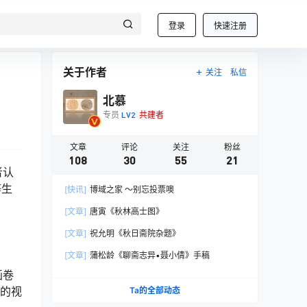
登录
快速注册
关于作者
关注
私信
北慕
专员
LV2
共建者
文章
评论
关注
粉丝
108
30
55
21
者认
等生
[快讯]
博域之家 ～别忘投票噢
[文章]
唐寅《秋林高士图》
[文章]
祝允明《秋日斋院杂题》
[文章]
蒲松龄《聊斋志异•聂小倩》手稿
画卷
贯的视
Ta的全部动态