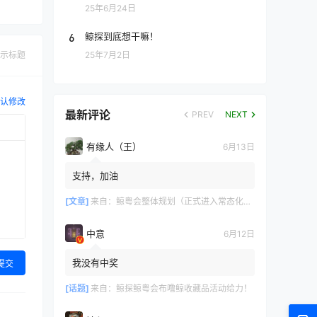
25年6月24日
6
鲸探到底想干嘛！
25年7月2日
示标题
认修改
最新评论
PREV
NEXT
有缘人（王）
6月13日
支持，加油
[文章]
来自：
鲸粤会整体规划（正式进入常态化运营）
中意
6月12日
我没有中奖
提交
[话题]
来自：
鲸探鲸粤会布噜鲸收藏品活动给力！