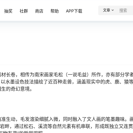
文章
抽奖
社群
商店
帮助
APP下载
题材长卷，相传为南宋画家毛松（一说毛益）所作，亦有部分学
，以水墨设色技法描绘了近百种走兽，涵盖现实中的虎、鹿、猿
相生的奇幻意境。
精准生动，毛发渲染细腻入微，同时融入了文人画的笔墨趣味。
立岩畔，通过松石、溪流等自然元素有机串联，形成既独立又连