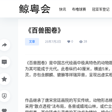
快讯
布噜球赛
冠亚军登记
《百兽图卷》
0
28
文章
25年7月2日
《百兽图卷》是中国古代绘画中极具特色的动物
为其可能成于元代。此卷纵约40厘米，横逾5米
灵，亦包含麒麟、貔貅等祥瑞异兽，呈现出虚实
作品继承了唐宋宫廷画院的写实传统，动物形态
采用”散点透视”法布局，各兽或嬉戏山林，或伫