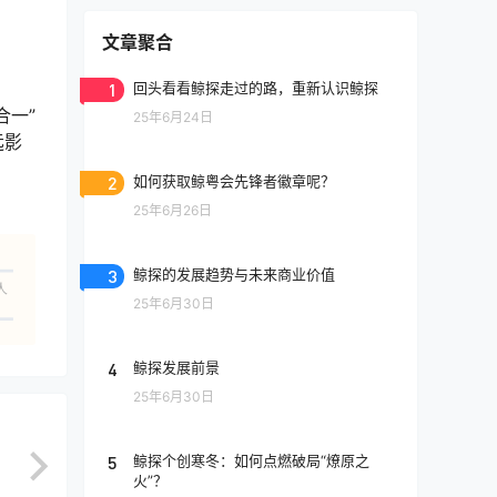
文章聚合
1
回头看看鲸探走过的路，重新认识鲸探
合一”
25年6月24日
远影
2
如何获取鲸粤会先锋者徽章呢？
25年6月26日
3
鲸探的发展趋势与未来商业价值
人
25年6月30日
4
鲸探发展前景
25年6月30日
5
鲸探个创寒冬：如何点燃破局“燎原之
火”？