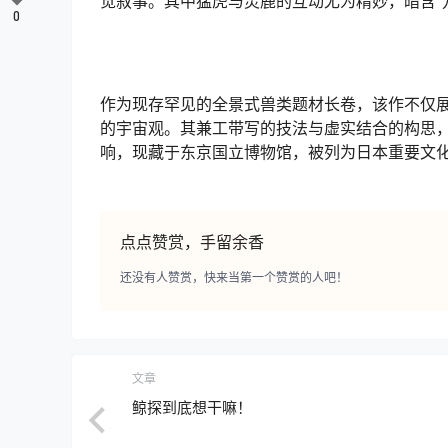
觉叙事。其中猛虎与灵鹿的互动尤为精妙，暗含”
0
作为现存罕见的全景式兽类题材长卷，该作不仅展
的宇宙观。其兼工带写的技法与虚实结合的构思
响，现藏于东京国立博物馆，被列为日本重要文
点点赞赏，手留余香
还没有人赞赏，快来当第一个赞赏的人吧！
文章
鲸探到底想干嘛！