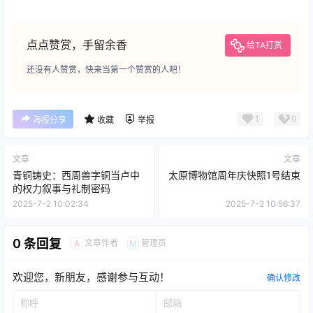
点点赞赏，手留余香
给TA打赏
还没有人赞赏，快来当第一个赞赏的人吧！
1
0
海报分享
收藏
举报
文章
文章
青铜铸史：西周兽字铜当卢中
太原博物馆周年庆快照1号结束
的权力叙事与礼制密码
2025-7-2 10:02:34
2025-7-2 10:56:37
0 条回复
文章作者
管理员
A
M
欢迎您，新朋友，感谢参与互动！
确认修改