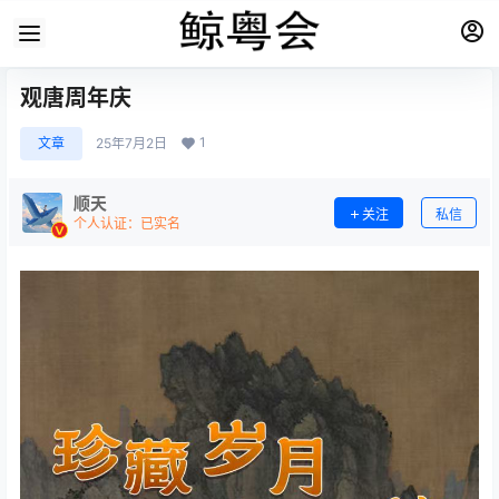
观唐周年庆
1
文章
25年7月2日
顺天
关注
私信
个人认证：已实名