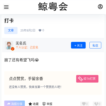
打卡
0
文章
25年8月2日
无名氏
关注
私信
个人认证：己实名
崩了还有希望飞吗😭
点点赞赏，手留余香
给TA打赏
还没有人赞赏，快来当第一个赞赏的人吧！
0
0
海报分享
收藏
举报