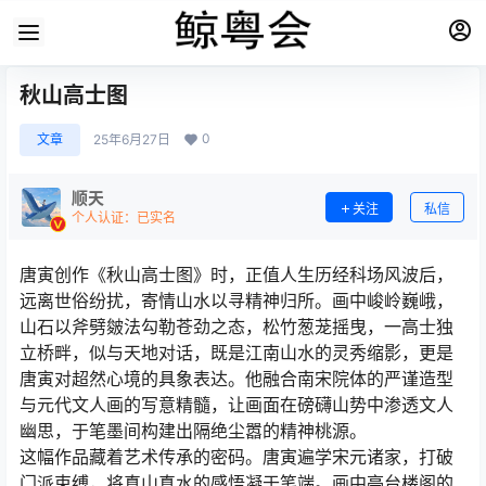
秋山高士图
0
文章
25年6月27日
顺天
关注
私信
个人认证：已实名
唐寅创作《秋山高士图》时，正值人生历经科场风波后，
远离世俗纷扰，寄情山水以寻精神归所。画中峻岭巍峨，
山石以斧劈皴法勾勒苍劲之态，松竹葱茏摇曳，一高士独
立桥畔，似与天地对话，既是江南山水的灵秀缩影，更是
唐寅对超然心境的具象表达。他融合南宋院体的严谨造型
与元代文人画的写意精髓，让画面在磅礴山势中渗透文人
幽思，于笔墨间构建出隔绝尘嚣的精神桃源。
这幅作品藏着艺术传承的密码。唐寅遍学宋元诸家，打破
门派束缚，将真山真水的感悟凝于笔端。画中亭台楼阁的