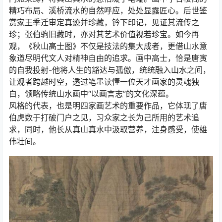
精巧布局、溪桥流水的自然呼应，处处显露匠心。后世鉴
赏家王季迁审定真迹并珍藏，钤下印记，见证其流传之
珍；张伯驹旧藏时，亦对其艺术价值视若珍宝。如今再
观，《秋山高士图》不仅是技法的集大成者，更借山水意
象道尽明代文人对精神自由的追求。画中高士，恰是唐寅
的自我投射-他将人生的豁达与孤傲，统统融入山水之间，
让观者跨越时空，透过笔墨读懂一位天才画家的灵魂独
白，领略传统山水画中“以画言志”的文化深蕴。
风格的代表，也是明四家画艺术的重要作品，它体现了唐
伯虎数于打破门户之见，习众家之长为己所用的艺术追
求，同时，他长从真山真水中汲取营养，注身感受，使雄
伟壮间。