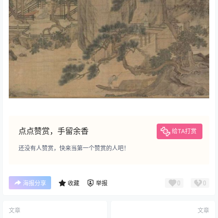
点点赞赏，手留余香
给TA打赏
还没有人赞赏，快来当第一个赞赏的人吧！
0
0
海报分享
收藏
举报
文章
文章