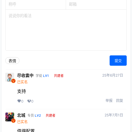
表情
提交
尽收囊中
25年6月27日
LV1
学徒
共建者
已实名
支持
举报
回复
0
0
北城
25年7月1日
LV2
专员
共建者
已实名
值得配置