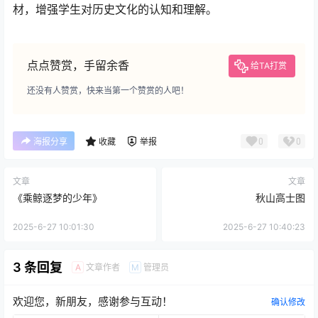
材，增强学生对历史文化的认知和理解。
点点赞赏，手留余香
给TA打赏
还没有人赞赏，快来当第一个赞赏的人吧！
0
0
海报分享
收藏
举报
文章
文章
《乘鲸逐梦的少年》
秋山高士图
2025-6-27 10:01:30
2025-6-27 10:40:23
3 条回复
文章作者
管理员
A
M
欢迎您，新朋友，感谢参与互动！
确认修改