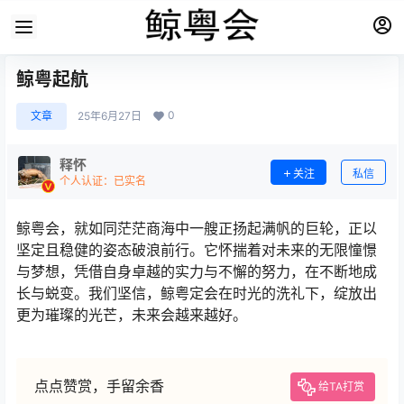
鲸粤起航
0
文章
25年6月27日
释怀
关注
私信
个人认证：已实名
鲸粤会，就如同茫茫商海中一艘正扬起满帆的巨轮，正以
坚定且稳健的姿态破浪前行。它怀揣着对未来的无限憧憬
与梦想，凭借自身卓越的实力与不懈的努力，在不断地成
长与蜕变。我们坚信，鲸粤定会在时光的洗礼下，绽放出
更为璀璨的光芒，未来会越来越好。
点点赞赏，手留余香
给TA打赏