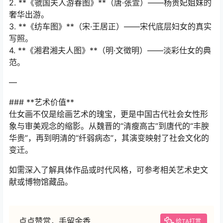
2. **《虢国夫人游春图》**（唐·张萱）——杨贵妃姐妹的
奢华出游。
3. **《纺车图》**（宋·王居正）——宋代底层妇女的真实
写照。
4. **《湘君湘夫人图》**（明·文徵明）——淡彩仕女的典
范。
—
### **艺术价值**
仕女画不仅是绘画艺术的瑰宝，更是中国古代社会女性形
象与审美观念的缩影。从魏晋的“清瘦高古”到唐代的“丰腴
华贵”，再到明清的“纤弱病态”，其演变映射了社会文化的
变迁。
如需深入了解具体作品或时代风格，可参考相关艺术史文
献或博物馆藏品。
点点赞赏，手留余香
给TA打赏