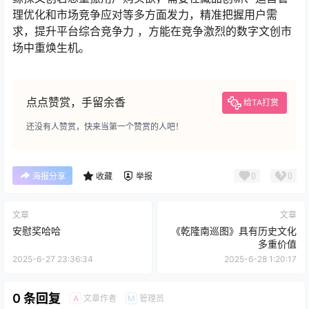
理优化和市场竞争应对等多方面发力，精准把握用户需
求，提升平台综合竞争力 ，方能在竞争激烈的数字文创市
场中重焕生机。
点点赞赏，手留余香
给TA打赏
还没有人赞赏，快来当第一个赞赏的人吧！
0
0
海报分享
收藏
举报
文章
文章
安慰奖哈哈
《乾隆南巡图》具有历史文化
多重价值
2025-6-27 23:36:34
2025-6-28 1:20:17
0 条回复
文章作者
管理员
A
M